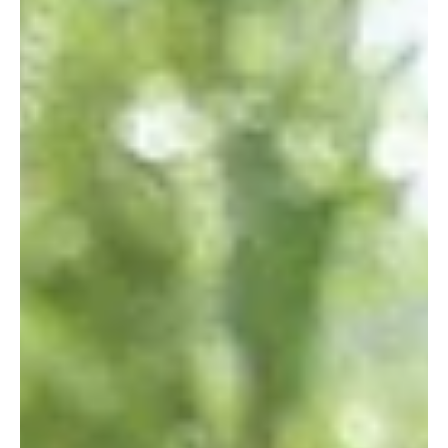
samenwerking begint ook bij iets heel concreets:
een stevige basis. Daarom is BONVUE officieel SNA-
geregistreerd volgens de NEN 4400-1 norm. Een
bevestiging dat onze organisatie voldoet aan
strenge eises op het gebied van betrouwbaarheid
en goed werkgeve