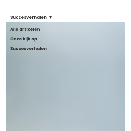
Succesverhalen
Alle artikelen
Onze kijk op
Succesverhalen